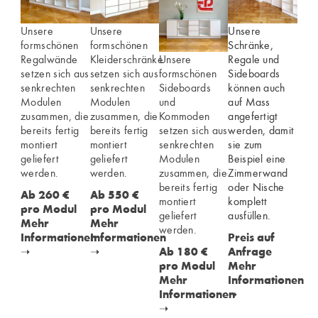
Unsere
Unsere
Unsere
Schränke,
formschönen
formschönen
Unsere
Regale und
Regalwände
Kleiderschränke
formschönen
Sideboards
setzen sich aus
setzen sich aus
Sideboards
können auch
senkrechten
senkrechten
und
auf Mass
Modulen
Modulen
Kommoden
angefertigt
zusammen, die
zusammen, die
setzen sich aus
werden, damit
bereits fertig
bereits fertig
senkrechten
sie zum
montiert
montiert
Modulen
Beispiel eine
geliefert
geliefert
zusammen, die
Zimmerwand
werden.
werden.
bereits fertig
oder Nische
Ab 260 €
Ab 550 €
montiert
komplett
pro Modul
pro Modul
geliefert
ausfüllen.
Mehr
Mehr
werden.
Preis auf
Informationen
Informationen
Ab 180 €
Anfrage
➝
➝
pro Modul
Mehr
Mehr
Informationen
Informationen
➝
➝