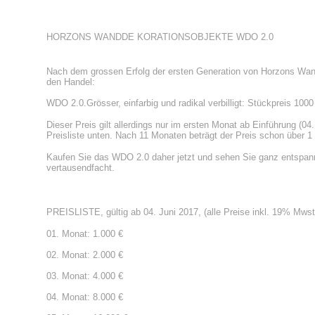
H
ORZONS WANDDE KORATIONSOBJEKTE WDO 2.0
Nach dem grossen Erfolg der ersten Generation von Horzons Wand
den Handel:
WDO 2.0
.
Grösser, einfarbig und radikal verbilligt: Stückpreis 1000
Dieser Preis gilt allerdings nur im ersten Monat ab Einführung (
04.
Preisliste unten
.
Nach 11 Monaten beträgt
der Preis
schon über 1
Kaufen Sie das WDO 2.0
daher
jetzt
und sehen Sie ganz entspann
vertausendfacht
.
PREISLISTE, gültig ab 04. Juni 2017, (alle Preise inkl. 19% Mwst
01. M
onat:
1.000 €
02. M
onat:
2.000 €
03. M
onat:
4.000 €
04. M
onat:
8.000 €