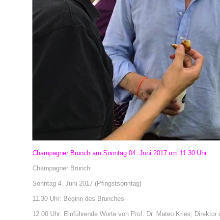
Cham
pagner
Brunch am Sonntag 04. Juni 2017 um 11.30 Uhr
Champagner Brunch
Sonntag 4. Juni 2017 (Pfingstsonntag)
11.30 Uhr: Beginn des Brunches
12.00 Uhr: Einführende Worte von Prof. Dr. Mateo Kries, Direkto