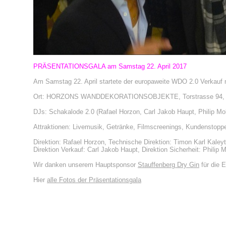
PRÄSENTATIONSGALA am Samstag 22. April 2017
Am Samstag 22. April startete der europaweite WDO 2.0 Verkauf m
Ort: HORZONS WANDDEKORATIONSOBJEKTE, Torstrasse 94, 1
DJs: Schakalode 2.0 (Rafael Horzon, Carl Jakob Haupt, Philip Mo
Attraktionen: Livemusik, Getränke, Filmscreenings, Kundenstoppe
Direktion: Rafael Horzon, Technische Direktion: Timon Karl Kaley
Direktion Verkauf: Carl Jakob Haupt, Direktion Sicherheit: Philip M
Wir danken unserem Hauptsponsor
Stauffenberg Dry Gin
für die 
Hier
alle Fotos der Präsentationsgala