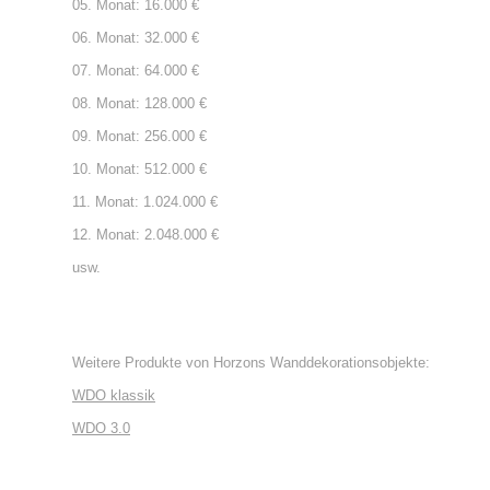
05. M
onat:
16.000 €
06. M
onat:
32.000 €
07. M
onat:
64.000 €
08. M
onat:
128.000 €
09. M
onat:
256.000 €
10. M
onat:
512.000 €
11. M
onat:
1.024.000 €
12. M
onat:
2.048.000
€
usw.
Weitere Produkte von Horzons Wanddekorationsobjekte:
WDO klassik
WDO 3.0